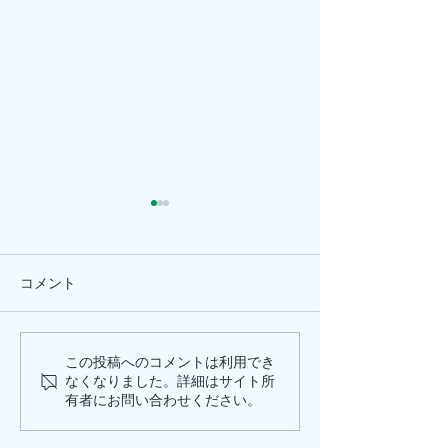
コメント
この投稿へのコメントは利用でき
領事館よりリマインド：
2026年度マカ
なくなりました。詳細はサイト所
上海市における邦人の被
サービスの実施
有者にお問い合わせください。
害事案に伴う安全対策の
定）について
お願い