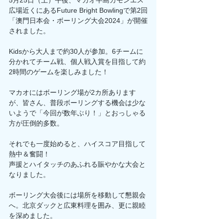
5月25日（土）午後、マカオ半島カモンエス
広場近くにあるFuture Bright Bowlingで第2回
「澳門日本会・ボーリング大会2024」が開催
されました。
Kidsから大人まで約30人が参加。6チームに
分かれてチーム戦、個人戦入賞を目指して約
2時間のゲームを楽しみました！
マカオにはボーリング場が2カ所あります
が、皆さん、普段ボーリングする機会は少な
いようで「今回が数年ぶり！」とおっしゃる
方が圧倒的多数。
それでも一度始めると、ハイスコア目指して
熱中＆奮闘！
声援とハイタッチのあふれる賑やかな大会と
なりました。
ボーリング大会後には場所を移動して懇親会
へ。北京ダックと広東料理を囲み、更に親睦
を深めました。