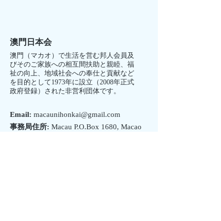
澳門日本会
澳門（マカオ）で生活を営む邦人会員及
びそのご家族への相互間扶助と親睦、福
祉の向上、地域社会への奉仕と貢献など
を目的として1973年に設立（2008年正式
政府登録）された非営利団体です。
Email:
macaunihonkai@gmail.com
事務局住所:
Macau P.O.Box 1680, Macao
S.A.R.
澳門特別行政区政府登録非営利社団法人
サイトマップ
ホーム
組織概要