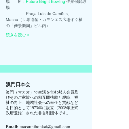
場　　所：
Future Bright Bowling
 佳景保齡球
場
　　　　　Praça Luís de Camões, 
Macau（世界遺産・カモンエス広場すぐ横
の「佳景樂園」ビル内）
続きを読む >
澳門日本会
澳門（マカオ）で生活を営む邦人会員及
びそのご家族への相互間扶助と親睦、福
祉の向上、地域社会への奉仕と貢献など
を目的として1973年に設立（2008年正式
政府登録）された非営利団体です。
Email:
macaunihonkai@gmail.com