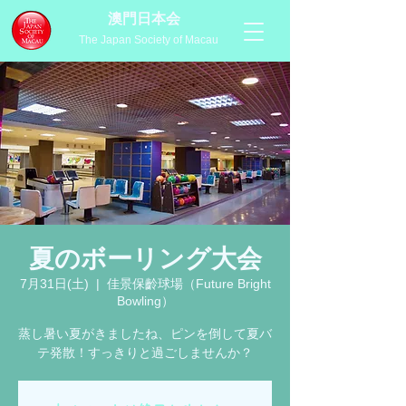
澳門日本会
The Japan Society of Macau
夏のボーリング大会
7月31日(土)
  |  
佳景保齡球場（Future Bright
Bowling）
蒸し暑い夏がきましたね、ピンを倒して夏バ
テ発散！すっきりと過ごしませんか？