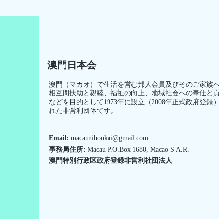
澳門日本会
澳門（マカオ）で生活を営む邦人会員及びそのご家族
相互間扶助と親睦、福祉の向上、地域社会への奉仕と
などを目的として1973年に設立（2008年正式政府登録
れた非営利団体です。
Email:
macaunihonkai@gmail.com
事務局住所:
Macau P.O.Box 1680, Macao S.A.R.
澳門特別行政区政府登録非営利社団法人