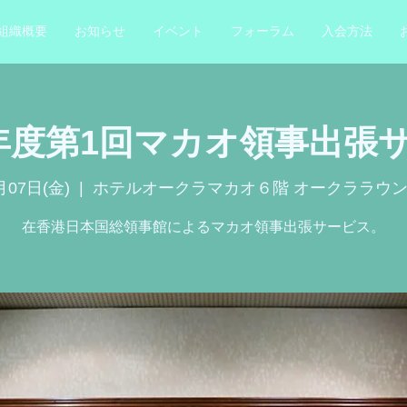
組織概要
お知らせ
イベント
フォーラム
入会方法
年度第1回マカオ領事出張
月07日(金)
  |  
ホテルオークラマカオ６階 オークララウ
在香港日本国総領事館によるマカオ領事出張サービス。