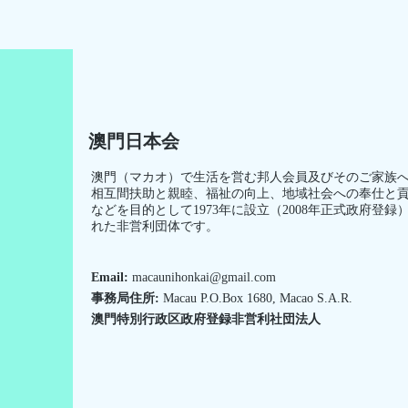
澳門日本会
澳門（マカオ）で生活を営む邦人会員及びそのご家族
相互間扶助と親睦、福祉の向上、地域社会への奉仕と
などを目的として1973年に設立（2008年正式政府登録
れた非営利団体です。
Email:
macaunihonkai@gmail.com
事務局住所:
Macau P.O.Box 1680, Macao S.A.R.
澳門特別行政区政府登録非営利社団法人