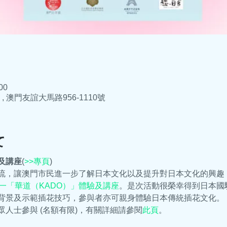
00
澳門友誼大馬路956-1110號
て
及講座
(
>>專頁
)
流，讓澳門市民進一步了解日本文化以及提升對日本文化的興趣，澳
一「華道（KADO）」體驗及講座
。是次活動很榮幸得到日本國
背景及示範插花技巧，參與者亦可親身體驗日本傳統插花文化。
人士參與 (名額有限)，有關詳細請參閱
此頁
。