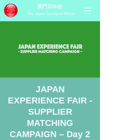
澳門日本会
The Japan Society of Macau
JAPAN
EXPERIENCE FAIR -
SUPPLIER
MATCHING
CAMPAIGN – Day 2