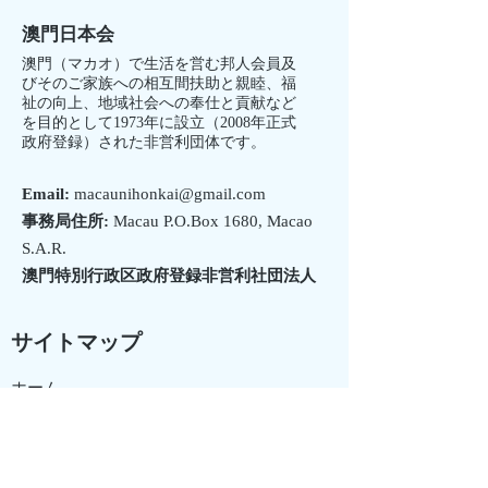
澳門日本会
澳門（マカオ）で生活を営む邦人会員及
びそのご家族への相互間扶助と親睦、福
祉の向上、地域社会への奉仕と貢献など
を目的として1973年に設立（2008年正式
政府登録）された非営利団体です。
Email:
macaunihonkai@gmail.com
事務局住所:
Macau P.O.Box 1680, Macao
S.A.R.
澳門特別行政区政府登録非営利社団法人
サイトマップ
ホーム
組織概要
お知らせ